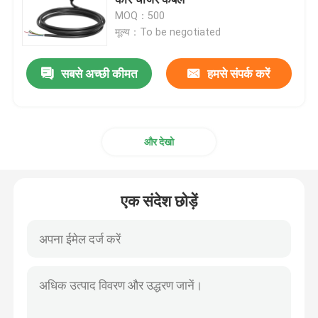
MOQ：500
मूल्य：To be negotiated
वॉलबॉक्स ईवी चार्जर्स
सबसे अच्छी कीमत
हमसे संपर्क करें
ईवी चार्जिंग केबल
ईवी चार्जर एक्सटेंशन कॉर्ड
और देखो
ईवी चार्जर एडेप्टर
एक संदेश छोड़ें
ईवी चार्जिंग कनेक्टर
डीसी ईवी चार्जर
टेस्ला एनएसीएस एडाप्टर