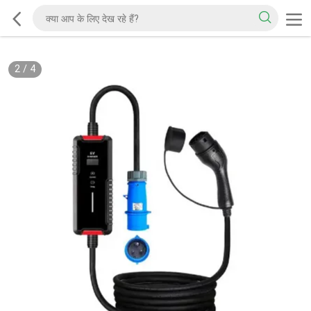
2
/
4