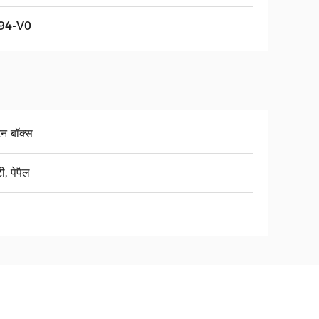
94-V0
टन बॉक्स
ी, पेपैल