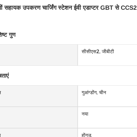
ों सहायक उपकरण चार्जिंग स्टेशन ईवी एडाप्टर GBT से CCS2 
िष्ट गुण
सीसीएस2, जीबीटी
षताएं
न
गुआंग्डोंग, चीन
नया
म
होंगजू