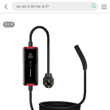
2
/
4