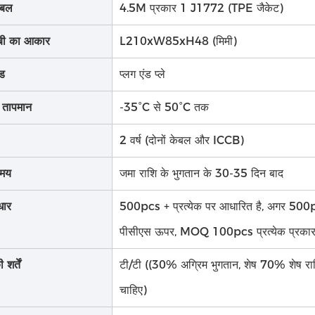
केबल
4.5M प्रकार 1 J1772 (TPE जैकेट)
बी का आकार
L210xW85xH48 (मिमी)
ोड
प्लग एंड प्ले
 तापमान
-35°C से 50°C तक
2 वर्ष (दोनों केबल और ICCB)
समय
जमा राशि के भुगतान के 30-35 दिन बाद
धार
500pcs + प्रत्येक पर आधारित है, अगर 500pc
पीसीएस ऊपर, MOQ 100pcs प्रत्येक प्रका
शर्तें
टी/टी ((30% अग्रिम भुगतान, शेष 70% शेष राश
चाहिए)