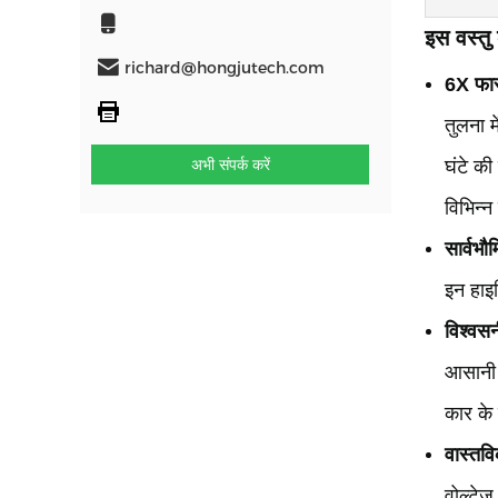
इस वस्तु क
richard@hongjutech.com
6X फास
तुलना म
अभी संपर्क करें
घंटे क
विभिन्न
सार्वभौ
इन हाइ
विश्वसन
आसानी 
कार के च
वास्तवि
वोल्टेज