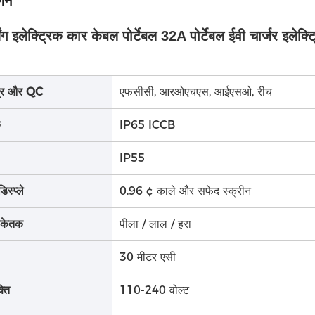
्णन
िंग इलेक्ट्रिक कार केबल पोर्टेबल 32A पोर्टेबल ईवी चार्जर इलेक
त्र और QC
एफसीसी, आरओएचएस, आईएसओ, रीच
क
IP65 ICCB
IP55
स्प्ले
0.96 ¢ काले और सफेद स्क्रीन
ंकेतक
पीला / लाल / हरा
30 मीटर एसी
्ति
110-240 वोल्ट