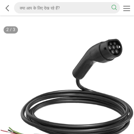
2
/
3