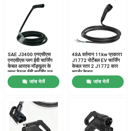
SAE J3400 एनएसीएस
48A वर्तमान 11kw प्रकार1
एनएसीएस प्लग ईवी चार्जिंग
J1772 पोर्टेबल EV चार्जिंग
केबल आरएफ मॉड्यूलर के
केबल स्तर 2 J1772 कार
साथ टेस्ला ईवी चार्जिंग गन
चार्जर केबल
जांच भेजें
जांच भेजें
होम
हमारे बारे में
संपर्क