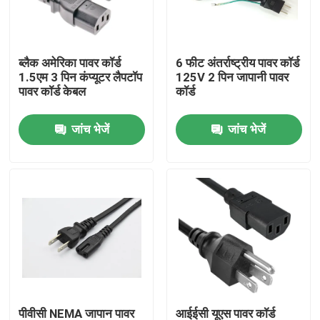
फैक्टरी यात्रा
ब्लैक अमेरिका पावर कॉर्ड
6 फीट अंतर्राष्ट्रीय पावर कॉर्ड
1.5एम 3 पिन कंप्यूटर लैपटॉप
125V 2 पिन जापानी पावर
गुणवत्ता नियंत्रण
पावर कॉर्ड केबल
कॉर्ड
जांच भेजें
जांच भेजें
हमसे संपर्क करें
एक बोली का अनुरोध
ईवी चार्जर समाधान
ईवी चार्जिंग स्टेशन
पोर्टेबल ईवी चार्जर
पीवीसी NEMA जापान पावर
आईईसी यूएस पावर कॉर्ड