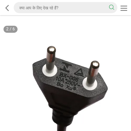
2
/
6