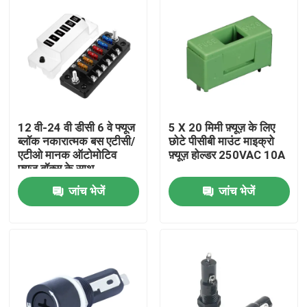
12 वी-24 वी डीसी 6 वे फ्यूज
5 X 20 मिमी फ़्यूज़ के लिए
ब्लॉक नकारात्मक बस एटीसी/
छोटे पीसीबी माउंट माइक्रो
एटीओ मानक ऑटोमोटिव
फ़्यूज़ होल्डर 250VAC 10A
फ्यूज बॉक्स के साथ
जांच भेजें
जांच भेजें
होम
हमारे बारे में
संपर्क