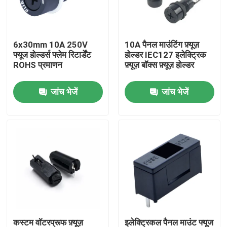
उत्पाद
6x30mm 10A 250V
10A पैनल माउंटिंग फ़्यूज़
फ्यूज होल्डर्स फ्लेम रिटार्डेंट
होल्डर IEC127 इलेक्ट्रिक
ईवी चार्जर समाधान
ROHS प्रमाणन
फ़्यूज़ बॉक्स फ़्यूज़ होल्डर
जांच भेजें
जांच भेजें
ईवी चार्जिंग स्टेशन
पोर्टेबल ईवी चार्जर
वॉलबॉक्स ईवी चार्जर्स
ईवी चार्जिंग केबल
ईवी चार्जर एक्सटेंशन कॉर्ड
कस्टम वॉटरप्रूफ फ़्यूज़
इलेक्ट्रिकल पैनल माउंट फ्यूज