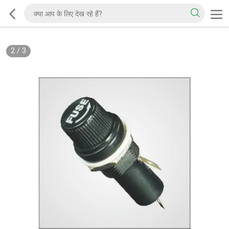
2
/
3