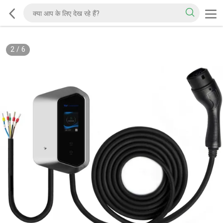
2
/
6