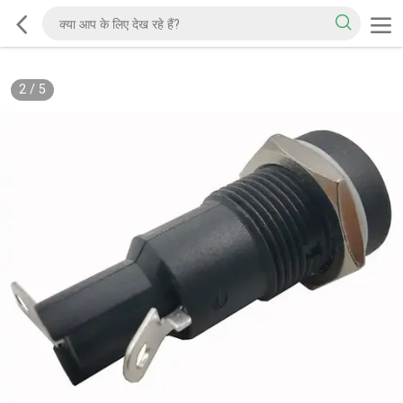
2
/
5