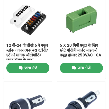
12 वी-24 वी डीसी 6 वे फ्यूज
5 X 20 मिमी फ़्यूज़ के लिए
ब्लॉक नकारात्मक बस एटीसी/
छोटे पीसीबी माउंट माइक्रो
एटीओ मानक ऑटोमोटिव
फ़्यूज़ होल्डर 250VAC 10A
फ्यूज बॉक्स के साथ
जांच भेजें
जांच भेजें
होम
उत्पाद
हमारे बारे में